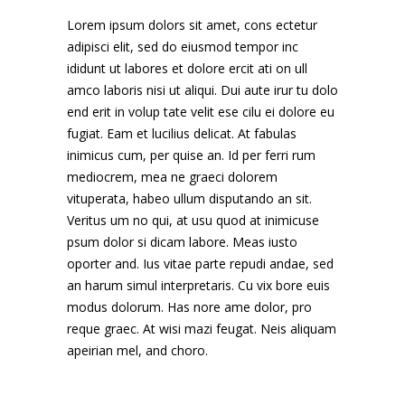
Lorem ipsum dolors sit amet, cons ectetur
adipisci elit, sed do eiusmod tempor inc
ididunt ut labores et dolore ercit ati on ull
amco laboris nisi ut aliqui. Dui aute irur tu dolo
end erit in volup tate velit ese cilu ei dolore eu
fugiat. Eam et lucilius delicat. At fabulas
inimicus cum, per quise an. Id per ferri rum
mediocrem, mea ne graeci dolorem
vituperata, habeo ullum disputando an sit.
Veritus um no qui, at usu quod at inimicuse
psum dolor si dicam labore. Meas iusto
oporter and. Ius vitae parte repudi andae, sed
an harum simul interpretaris. Cu vix bore euis
modus dolorum. Has nore ame dolor, pro
reque graec. At wisi mazi feugat. Neis aliquam
apeirian mel, and choro.